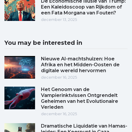
De Economische Illusie van Trump:
Een Kaleidoscoop van Rijkdom of
een Fata Morgana van Fouten?
december 13, 2025
You may be interested in
Nieuwe AI-machtshuizen: Hoe
Afrika en het Midden-Oosten de
digitale wereld hervormen
december 16, 2025
Het Genoom van de
Vampierinktvissen Ontgrendelt
Geheimen van het Evolutionaire
Verleden
december 16, 2025
Dramatische Liquidatie van Hamas-
leider: Een Keerpunt in Gaza