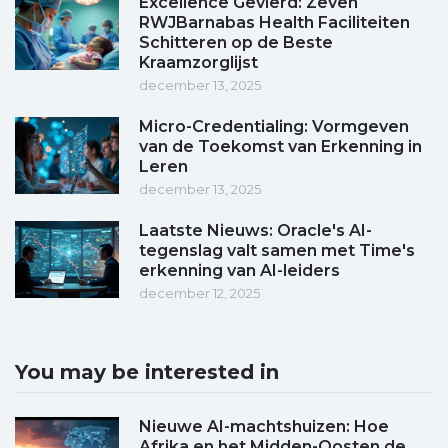
Excellence Gevierd: Zeven
RWJBarnabas Health Faciliteiten
Schitteren op de Beste
Kraamzorglijst
december 13, 2025
Micro-Credentialing: Vormgeven
van de Toekomst van Erkenning in
Leren
december 13, 2025
Laatste Nieuws: Oracle's AI-
tegenslag valt samen met Time's
erkenning van AI-leiders
december 12, 2025
You may be interested in
Nieuwe AI-machtshuizen: Hoe
Afrika en het Midden-Oosten de