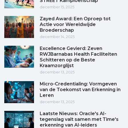
STREET Kampioenschap
december 15, 2025
Zayed Award: Een Oproep tot
Actie voor Wereldwijde
Broederschap
december 14, 2025
Excellence Gevierd: Zeven
RWJBarnabas Health Faciliteiten
Schitteren op de Beste
Kraamzorglijst
december 13, 2025
Micro-Credentialing: Vormgeven
van de Toekomst van Erkenning in
Leren
december 13, 2025
Laatste Nieuws: Oracle's AI-
tegenslag valt samen met Time's
erkenning van AI-leiders