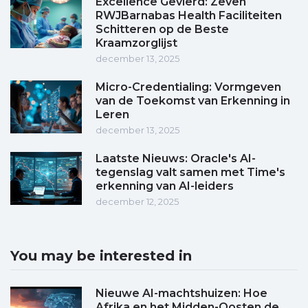
Excellence Gevierd: Zeven
RWJBarnabas Health Faciliteiten
Schitteren op de Beste
Kraamzorglijst
december 13, 2025
Micro-Credentialing: Vormgeven
van de Toekomst van Erkenning in
Leren
december 13, 2025
Laatste Nieuws: Oracle's AI-
tegenslag valt samen met Time's
erkenning van AI-leiders
december 12, 2025
You may be interested in
Nieuwe AI-machtshuizen: Hoe
Afrika en het Midden-Oosten de