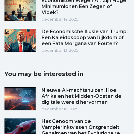
Economisten Wegen Af: Zijn Hoge
Minimumlonen Een Zegen of
Vloek?
december 14, 2025
De Economische Illusie van Trump:
Een Kaleidoscoop van Rijkdom of
een Fata Morgana van Fouten?
december 13, 2025
You may be interested in
Nieuwe AI-machtshuizen: Hoe
Afrika en het Midden-Oosten de
digitale wereld hervormen
december 16, 2025
Het Genoom van de
Vampierinktvissen Ontgrendelt
Geheimen van het Evolutionaire