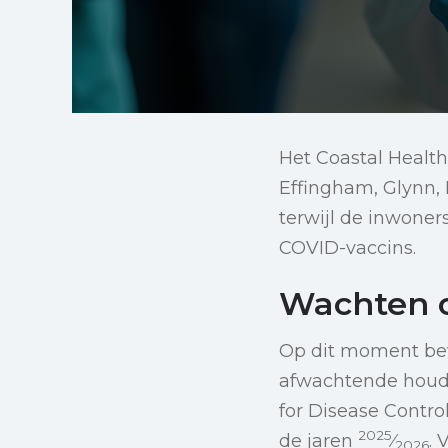
Het Coastal Health
Effingham, Glynn, 
terwijl de inwoner
COVID-vaccins.
Wachten o
Op dit moment bev
afwachtende houdin
for Disease Contr
2025
de jaren
⁄
. 
2026