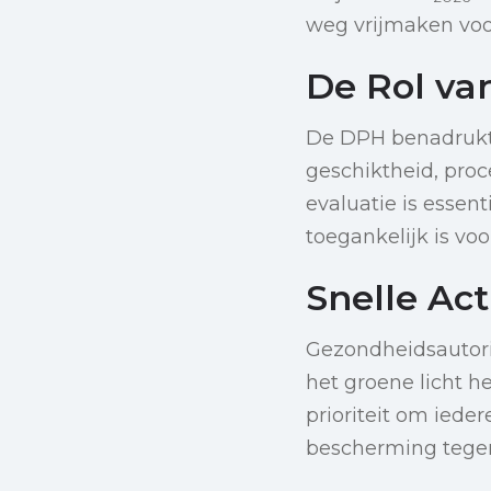
weg vrijmaken voo
De Rol va
De DPH benadrukt 
geschiktheid, pro
evaluatie is essen
toegankelijk is voo
Snelle Ac
Gezondheidsautorit
het groene licht he
prioriteit om iede
bescherming tege