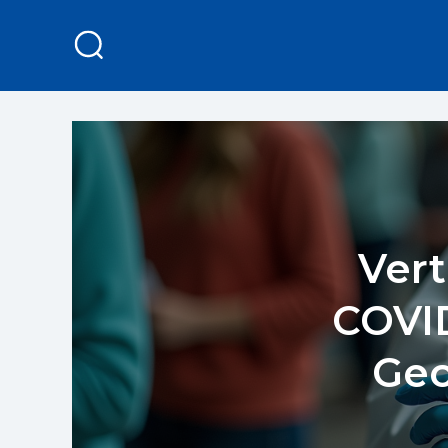
Vert
COVID
Geo