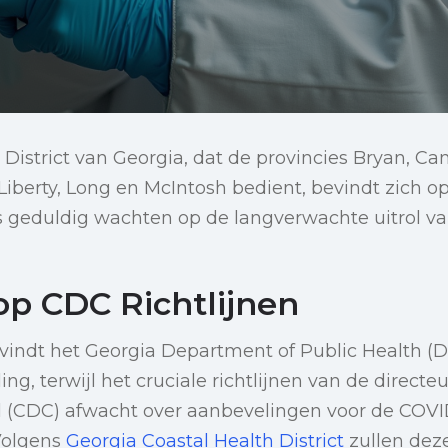
 District van Georgia, dat de provincies Bryan, 
Liberty, Long en McIntosh bedient, bevindt zich o
s geduldig wachten op de langverwachte uitrol v
p CDC Richtlijnen
indt het Georgia Department of Public Health (D
g, terwijl het cruciale richtlijnen van de directe
ol (CDC) afwacht over aanbevelingen voor de COVI
Volgens
Georgia Coastal Health District
zullen deze