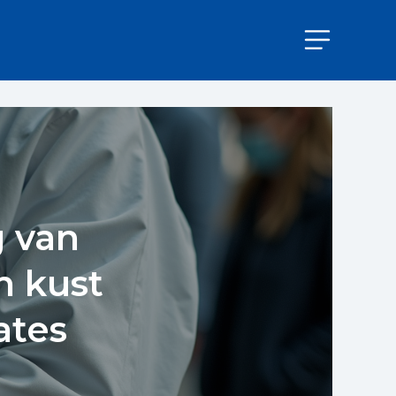
g van
n kust
ates