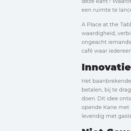
deze kant? Waarom
een ruimte te lanc
A Place at the Tabl
waardigheid, verbi
ongeacht iemands f
café waar iedereen
Innovatie
Het baanbrekende m
betalen, bij te dra
doen. Dit idee ont
opende Kane met on
levendig met gast