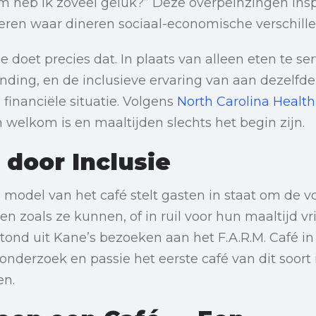
 heb ik zoveel geluk?” Deze overpeinzingen ins
eren waar dineren sociaal-economische verschille
e doet precies dat. In plaats van alleen eten te se
nding, en de inclusieve ervaring van aan dezelfde t
inanciële situatie. Volgens
North Carolina Healt
 welkom is en maaltijden slechts het begin zijn.
 door Inclusie
odel van het café stelt gasten in staat om de vo
gen zoals ze kunnen, of in ruil voor hun maaltijd vr
stond uit Kane’s bezoeken aan het F.A.R.M. Café in
derzoek en passie het eerste café van dit soort 
en.