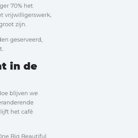
ger 70% het
 vrijwilligerswerk,
root zijn.
den geserveerd,
t.
t in de
Hoe blijven we
veranderende
jft het café
ne Big Beautiful