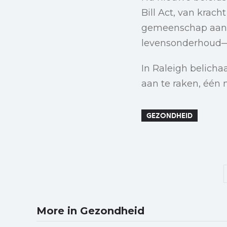
Bill Act, van krac
gemeenschap aan in
levensonderhoud—h
In Raleigh belicha
aan te raken, één m
GEZONDHEID
More in Gezondheid