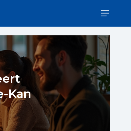
eert
e-Kan