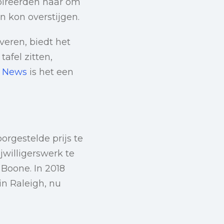
pireerden haar om
n kon overstijgen.
rveren, biedt het
afel zitten,
h News
is het een
orgestelde prijs te
ijwilligerswerk te
 Boone. In 2018
in Raleigh, nu