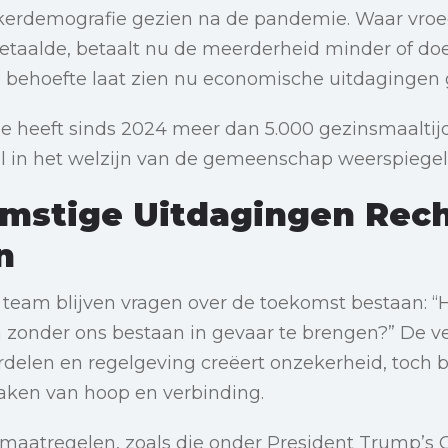
erdemografie gezien na de pandemie. Waar vroe
etaalde, betaalt nu de meerderheid minder of doet
behoefte laat zien nu economische uitdagingen g
le heeft sinds 2024 meer dan 5.000 gezinsmaaltij
rol in het welzijn van de gemeenschap weerspiegel
mstige Uitdagingen Rech
n
team blijven vragen over de toekomst bestaan: “
 zonder ons bestaan in gevaar te brengen?” De 
elen en regelgeving creëert onzekerheid, toch bli
baken van hoop en verbinding.
maatregelen, zoals die onder President Trump’s O