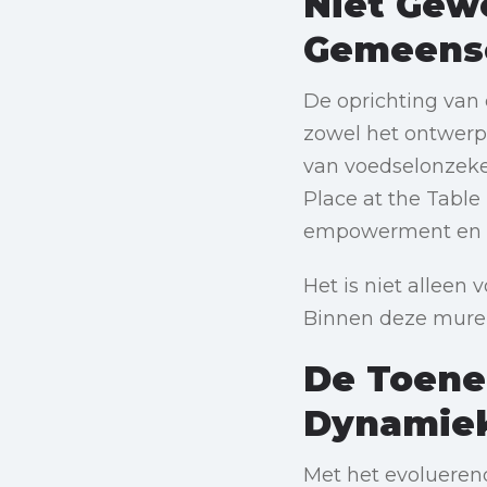
Niet Gew
Gemeens
De oprichting van
zowel het ontwerp
van voedselonzeke
Place at the Tabl
empowerment en w
Het is niet alleen 
Binnen deze muren
De Toene
Dynamie
Met het evoluerend