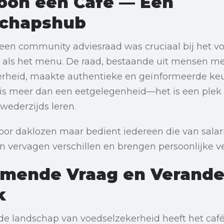
oon een Café — Een
chapshub
 een community adviesraad was cruciaal bij het 
 als het menu. De raad, bestaande uit mensen met
rheid, maakte authentieke en geïnformeerde keu
e is meer dan een eetgelegenheid—het is een plek
ederzijds leren.
voor daklozen maar bedient iedereen die van salaris 
 vervagen verschillen en brengen persoonlijke ve
mende Vraag en Verand
k
e landschap van voedselzekerheid heeft het café