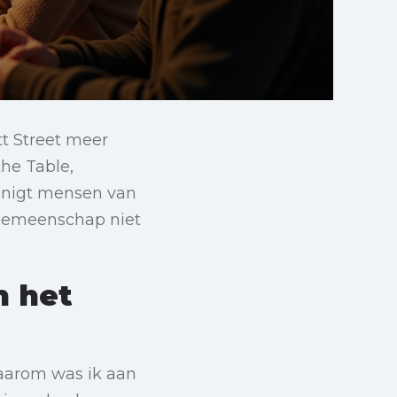
tt Street meer
he Table,
renigt mensen van
s gemeenschap niet
n het
aarom was ik aan