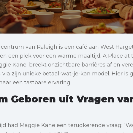
t centrum van Raleigh is een café aan West Harge
n een plek voor een warme maaltijd. A Place at t
ggie Kane, breekt onzichtbare barrières af en ve
 via zijn unieke betaal-wat-je-kan model. Hier i
maar een tastbare ervaring.
m Geboren uit Vragen va
tijd had Maggie Kane een terugkerende vraag: “W