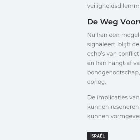
veiligheidsdilemm
De Weg Vooru
Nu Iran een mogel
signaleert, blijft 
echo’s van conflic
en Iran hangt af v
bondgenootschap, 
oorlog.
De implicaties van
kunnen resoneren 
kunnen vormgeve
ISRAËL