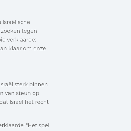
 Israëlische
e zoeken tegen
o verklaarde:
taan klaar om onze
sraël sterk binnen
en van steun op
t Israël het recht
rklaarde: “Het spel