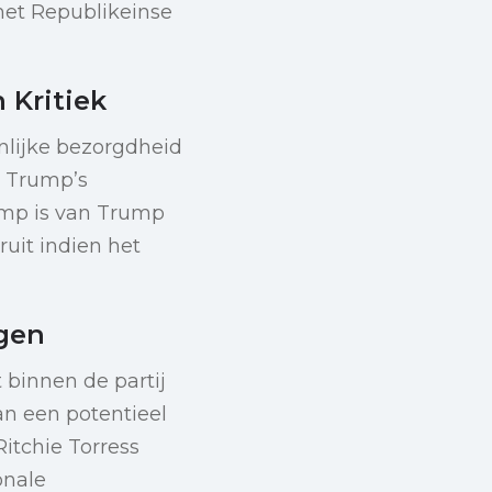
 het Republikeinse
 Kritiek
nlijke bezorgdheid
n Trump’s
ramp is van Trump
uit indien het
gen
 binnen de partij
an een potentieel
itchie Torress
onale