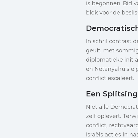
is begonnen. Bid v
blok voor de besli
Democratisch
In schril contras
geuit, met sommig
diplomatieke initi
en Netanyahu’s ei
conflict escaleert.
Een Splitsin
Niet alle Democrat
zelf oplevert. Te
conflict, rechtvaa
Israëls acties in 