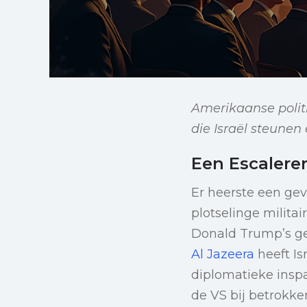
Amerikaanse politi
die Israël steunen
Een Escalere
Er heerste een gev
plotselinge milita
Donald Trump’s ge
Al Jazeera
heeft Is
diplomatieke inspa
de VS bij betrokken