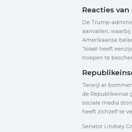
Reacties van
De Trump-administr
aanvallen, waarbi
Amerikaanse belan
“Israël heeft eenz
troepen te besche
Republikeinse
Terwijl er bommen 
de Republikeinse 
sociale media ston
heeft zichzelf te v
Senator Lindsey Gr