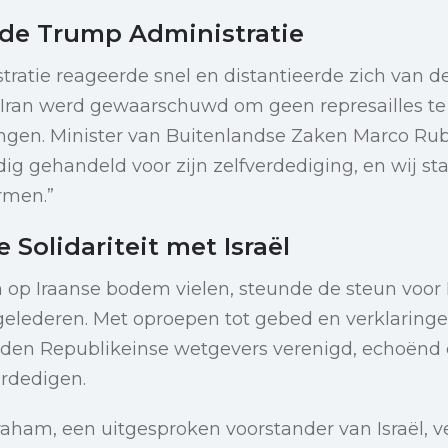
 de Trump Administratie
atie reageerde snel en distantieerde zich van de
j Iran werd gewaarschuwd om geen represailles t
gen. Minister van Buitenlandse Zaken Marco Rubi
ijdig gehandeld voor zijn zelfverdediging, en wij s
rmen.”
 Solidariteit met Israël
op Iraanse bodem vielen, steunde de steun voor I
gelederen. Met oproepen tot gebed en verklaring
den Republikeinse wetgevers verenigd, echoënd da
erdedigen.
aham, een uitgesproken voorstander van Israël, ve