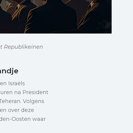
et Republikeinen
andje
n Israëls
e uren na President
Teheran. Volgens
pen over deze
idden-Oosten waar