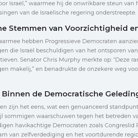
oor Israël,” waarmee hij de onwrikbare steun van
ssingen van de Israëlische regering onderstreepte.
e Stemmen van Voorzichtigheid en
t daarmee hebben Progressieve Democraten aanzie
en die Israël beschuldigen van het ontsporen va
atieven. Senator Chris Murphy merkte op: “Deze 
gen makelij,” en benadrukte de onzekere weg voor
g Binnen de Democratische Geledin
en zijn het eens, wat een genuanceerd standpunt
rwijl sommigen waarschuwen tegen het betreden v
rdigen havikachtige Democraten zoals Congreslid R
naam van zelfverdediging en het voortdurende regi