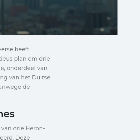
verse heeft
ieus plan om drie
ie, onderdeel van
ing van het Duitse
 vanwege de
nes
 van drie Heron-
seerd. Deze