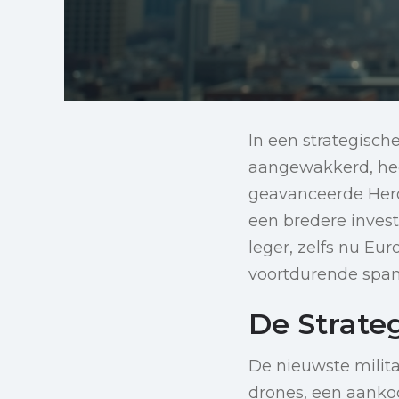
In een strategisch
aangewakkerd, hee
geavanceerde Heron
een bredere invest
leger, zelfs nu Eu
voortdurende span
De Strate
De nieuwste milita
drones, een aankoo