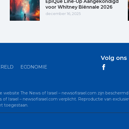
EpiQue Line-Up Aangekondigd
voor Whitney Biënnale 2026
december 16, 2025
Volg ons
RELD
ECONOMIE
de website The News of Israel – newsofisrael.com zijn beschermd 
s of Israel – newsofisrael.com verplicht. Reproductie van exclu
et toegestaan.