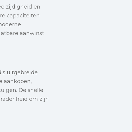
lzijdigheid en
ire capaciteiten
 moderne
hatbare aanwinst
d’s uitgebreide
re aankopen,
uigen. De snelle
beradenheid om zijn