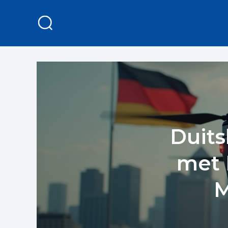
Duits
met 
M