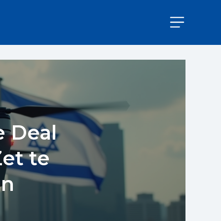
e Deal
et te
en