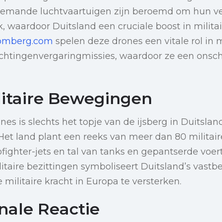
mande luchtvaartuigen zijn beroemd om hun vee
k, waardoor Duitsland een cruciale boost in milita
omberg.com
spelen deze drones een vitale rol in
ichtingenvergaringmissies, waardoor ze een onsc
litaire Bewegingen
es is slechts het topje van de ijsberg in Duitslan
 Het land plant een reeks van meer dan 80 militai
ighter-jets en tal van tanks en gepantserde voert
litaire bezittingen symboliseert Duitsland’s vast
e militaire kracht in Europa te versterken.
nale Reactie