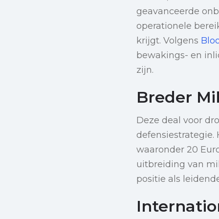
geavanceerde onbe
operationele berei
krijgt. Volgens
Blo
bewakings- en inl
zijn.
Breder Mi
Deze deal voor dron
defensiestrategie.
waaronder 20 Eurof
uitbreiding van mi
positie als leidend
Internatio