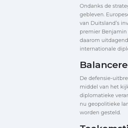
Ondanks de strateg
gebleven. Europes
van Duitsland’s in
premier Benjamin 
daarom uitdagende
internationale dip
Balancere
De defensie-uitbr
middel van het ki
diplomatieke veran
nu geopolitieke la
worden gesteld.