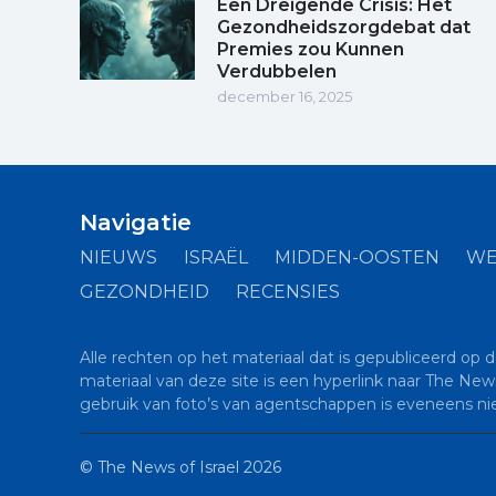
Een Dreigende Crisis: Het
Gezondheidszorgdebat dat
Premies zou Kunnen
Verdubbelen
december 16, 2025
Navigatie
NIEUWS
ISRAËL
MIDDEN-OOSTEN
WE
GEZONDHEID
RECENSIES
Alle rechten op het materiaal dat is gepubliceerd op 
materiaal van deze site is een hyperlink naar The New
gebruik van foto’s van agentschappen is eveneens ni
©
The News of Israel
2026