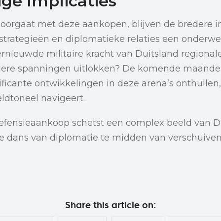
ge Implicaties
doorgaat met deze aankopen, blijven de bredere i
trategieën en diplomatieke relaties een onderwe
ernieuwde militaire kracht van Duitsland regionale 
rdere spanningen uitlokken? De komende maande
ificante ontwikkelingen in deze arena’s onthullen,
eldtoneel navigeert.
defensieaankoop schetst een complex beeld van Du
e dans van diplomatie te midden van verschuive
Share this article on: