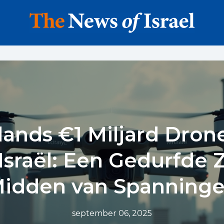
lands €1 Miljard Dron
Israël: Een Gedurfde Z
idden van Spanning
september 06, 2025