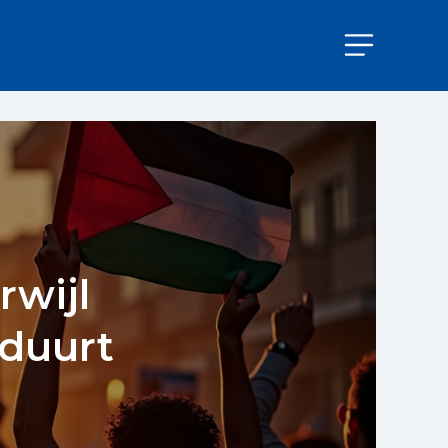
wijl
tduurt