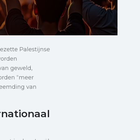
zette Palestijnse
worden
 van geweld,
oorden “meer
theemding van
nationaal