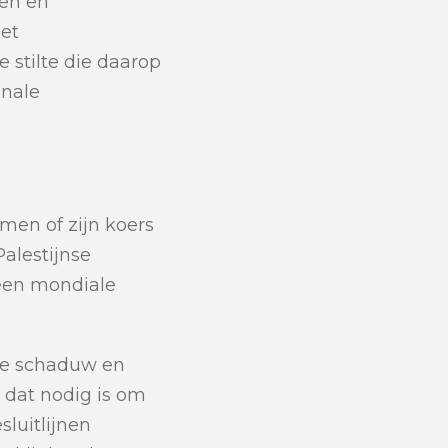
ten en
het
stilte die daarop
onale
amen of zijn koers
alestijnse
een mondiale
ge schaduw en
 dat nodig is om
sluitlijnen