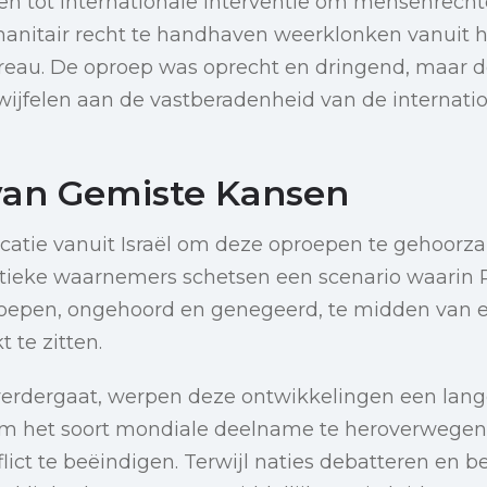
n tot internationale interventie om mensenrech
manitair recht te handhaven weerklonken vanuit 
au. De oproep was oprecht en dringend, maar de 
 twijfelen aan de vastberadenheid van de internati
van Gemiste Kansen
ndicatie vanuit Israël om deze oproepen te gehoorz
itieke waarnemers schetsen een scenario waarin P
oepen, ongehoord en genegeerd, te midden van 
t te zitten.
 verdergaat, werpen deze ontwikkelingen een lan
om het soort mondiale deelname te heroverwegen
lict te beëindigen. Terwijl naties debatteren en be