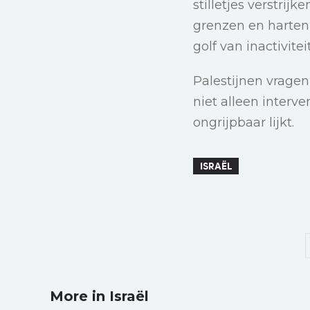
stilletjes verstrij
grenzen en harten 
golf van inactivite
Palestijnen vrage
niet alleen interv
ongrijpbaar lijkt.
ISRAËL
More in Israël