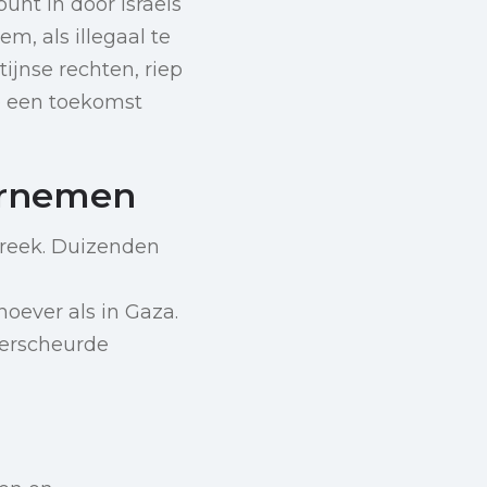
unt in door Israëls
m, als illegaal te
ijnse rechten, riep
e een toekomst
arnemen
treek. Duizenden
oever als in Gaza.
verscheurde