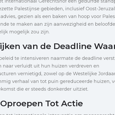
et Internationaal Gerechtshof een gedurfde standp
zette Palestijnse gebieden, inclusief Oost-Jeruzale
dvies, gezien als een baken van hoop voor Palest
einde te maken aan zijn aanwezigheid en beloofd
ijk mogelijk zou zijn.
rijken van de Deadline Wa
 beleid te intensiveren naarmate de deadline vers
 naar verluidt uit hun huizen verdreven en
turen vernietigd, zowel op de Westelijke Jordaan
immig verhaal van tot puin gereduceerde huizen, 
ekomst die er steeds donkerder uitziet.
 Oproepen Tot Actie