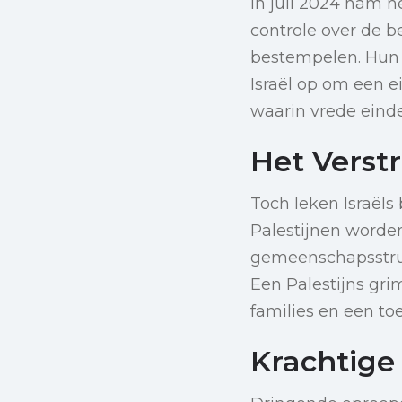
In juli 2024 nam h
controle over de be
bestempelen. Hun a
Israël op om een 
waarin vrede eindel
Het Verst
Toch leken Israëls
Palestijnen worden
gemeenschapsstruc
Een Palestijns gr
families en een to
Krachtige