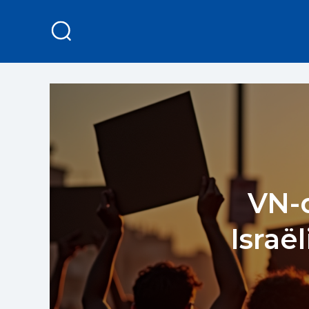
VN-
Israë