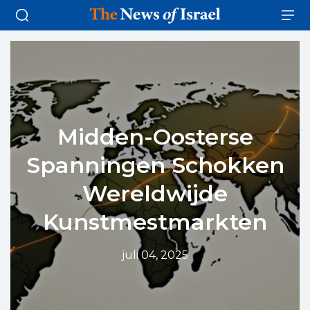
Midden-Oosterse
Spanningen Schokken
Wereldwijde
Kunstmestmarkten
juli 04, 2025