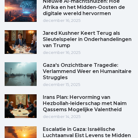
Nieuwe AI-machtshuizen: Hoe
Afrika en het Midden-Oosten de
digitale wereld hervormen
december 16, 2025
Jared Kushner Keert Terug als
Sleutelspeler in Onderhandelingen
van Trump
december 16, 2025
Gaza's Onzichtbare Tragedie:
Verlammend Weer en Humanitaire
Struggles
december 15, 2025
Irans Plan: Hervorming van
Hezbollah-leiderschap met Naim
Qassems Mogelijke Valentheid
december 14, 2025
Escalatie in Gaza: Israëlische
Luchtaanval Eist Levens te Midden