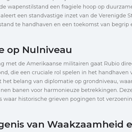
de wapenstilstand een fragiele hoop op duurzame
aleert een standvastige inzet van de Verenigde 
lstand te handhaven en een toekomst van begri
e op Nulniveau
g met de Amerikaanse militairen gaat Rubio dire
d, die een cruciale rol spelen in het handhaven v
kt het belang van diplomatie op grondniveau, waar
nnen banen voor harmonieuze betrekkingen. Dez
io’s waar historische grieven pogingen tot verzoeni
igenis van Waakzaamheid 