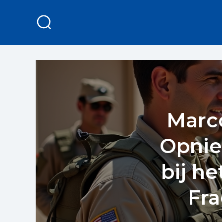
Marc
Opnie
bij h
Fra