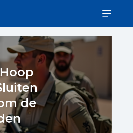
 Hoop
luiten
 om de
uden