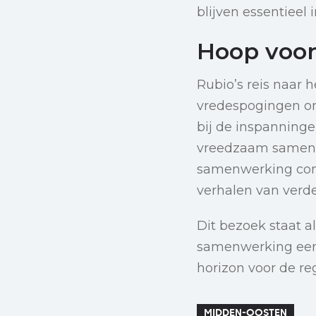
blijven essentieel
Hoop voor
Rubio’s reis naar
vredespogingen on
bij de inspanning
vreedzaam samenle
samenwerking confl
verhalen van verd
Dit bezoek staat a
samenwerking een
horizon voor de re
MIDDEN-OOSTEN