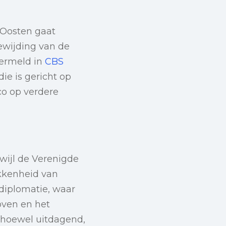
-Oosten gaat
oewijding van de
vermeld in
CBS
ie is gericht op
co op verdere
wijl de Verenigde
okkenheid van
diplomatie, waar
oven en het
, hoewel uitdagend,