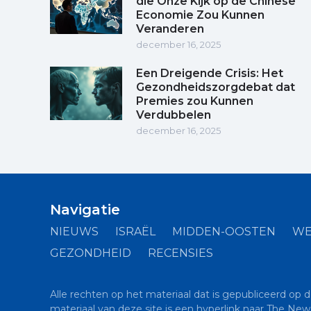
die Onze Kijk op de Chinese
Economie Zou Kunnen
Veranderen
december 16, 2025
Een Dreigende Crisis: Het
Gezondheidszorgdebat dat
Premies zou Kunnen
Verdubbelen
december 16, 2025
Navigatie
NIEUWS
ISRAËL
MIDDEN-OOSTEN
WE
GEZONDHEID
RECENSIES
Alle rechten op het materiaal dat is gepubliceerd op 
materiaal van deze site is een hyperlink naar The New