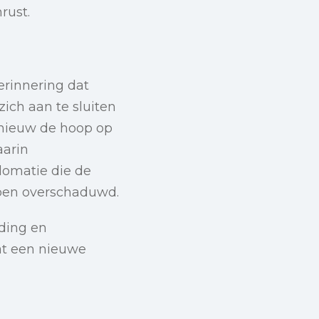
rust.
erinnering dat
ich aan te sluiten
pnieuw de hoop op
aarin
plomatie die de
bben overschaduwd.
jding en
at een nieuwe