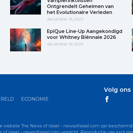
Vampierinktvissen
Ontgrendelt Geheimen van
het Evolutionaire Verleden
december 16, 2025
EpiQue Line-Up Aangekondigd
voor Whitney Biënnale 2026
december 16, 2025
Volg ons
RELD
ECONOMIE
de website The News of Israel – newsofisrael.com zijn beschermd 
s of Israel – newsofisrael.com verplicht. Reproductie van exclu