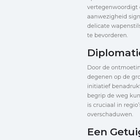
vertegenwoordigt 
aanwezigheid sign
delicate wapensti
te bevorderen.
Diplomati
Door de ontmoetin
degenen op de gron
initiatief benadru
begrip de weg ku
is cruciaal in reg
overschaduwen.
Een Getu