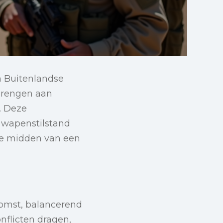
an Buitenlandse
brengen aan
. Deze
 wapenstilstand
te midden van een
komst, balancerend
nflicten dragen,