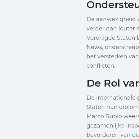
Onderste
De aanwezigheid v
verder dan louter 
Verenigde Staten b
News
, onderstreep
het versterken va
conflicten.
De Rol va
De internationale
Staten hun diploma
Marco Rubio weers
gezamenlijke inspa
bevorderen van dia