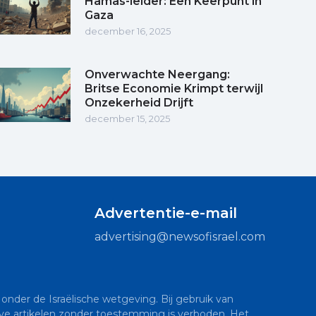
Hamas-leider: Een Keerpunt in
Gaza
december 16, 2025
Onverwachte Neergang:
Britse Economie Krimpt terwijl
Onzekerheid Drijft
december 15, 2025
Advertentie-e-mail
advertising@newsofisrael.com
onder de Israëlische wetgeving. Bij gebruik van
sieve artikelen zonder toestemming is verboden. Het