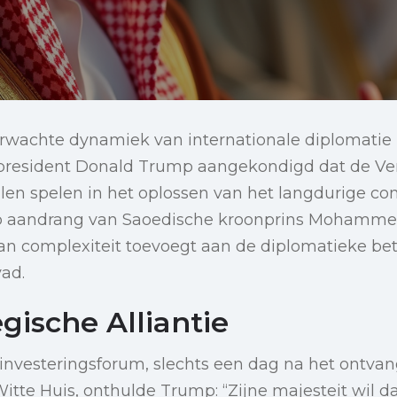
wachte dynamiek van internationale diplomatie zi
president Donald Trump aangekondigd dat de Ve
llen spelen in het oplossen van het langdurige con
p aandrang van Saoedische kroonprins Mohamme
an complexiteit toevoegt aan de diplomatieke be
ad.
gische Alliantie
investeringsforum, slechts een dag na het ontva
itte Huis, onthulde Trump: “Zijne majesteit wil dat