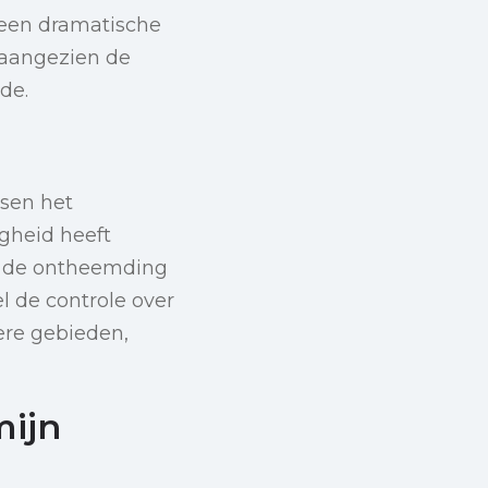
 een dramatische
 aangezien de
de.
ssen het
gheid heeft
n de ontheemding
 de controle over
dere gebieden,
mijn