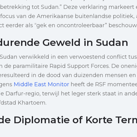
 betrekking tot Sudan.” Deze verklaring markeert
 focus van de Amerikaanse buitenlandse politiek,
ict eerder als “gek en oncontroleerbaar” beschouw
durende Geweld in Sudan
s Sudan verwikkeld in een verwoestend conflict tu
 de paramilitaire Rapid Support Forces. De oneni
eresulteerd in de dood van duizenden mensen e
lgens
Middle East Monitor
heeft de RSF momenteel
de Darfur-regio, terwijl het leger sterk staat in an
fdstad Khartoem.
e Diplomatie of Korte Ter