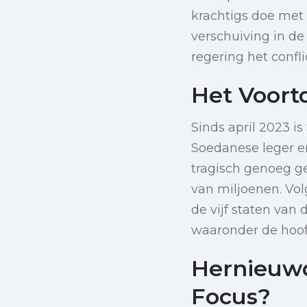
krachtigs doe met
verschuiving in de
regering het confl
Het Voort
Sinds april 2023 i
Soedanese leger en
tragisch genoeg g
van miljoenen. Vo
de vijf staten van 
waaronder de hoo
Hernieuwd
Focus?