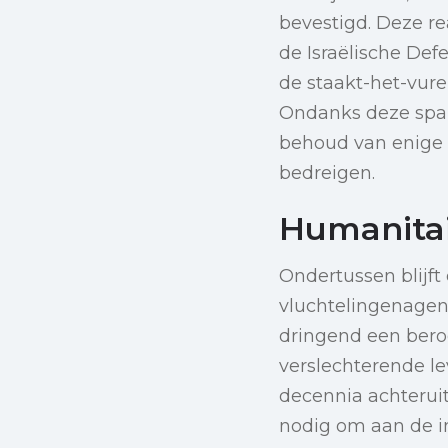
bevestigd. Deze re
de Israëlische Def
de staakt-het-vure
Ondanks deze spann
behoud van enige v
bedreigen.
Humanitai
Ondertussen blijft
vluchtelingenagen
dringend een bero
verslechterende l
decennia achteruit
nodig om aan de 