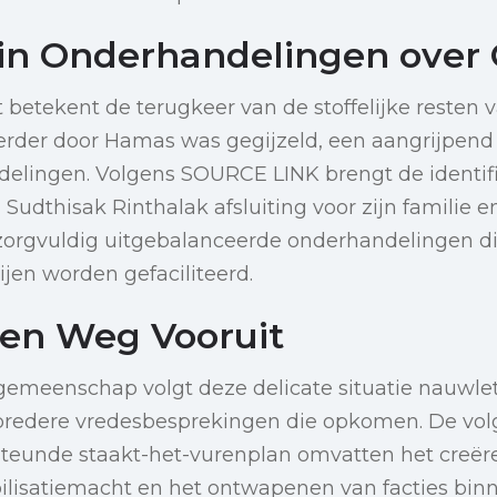
in Onderhandelingen over G
 betekent de terugkeer van de stoffelijke resten 
eerder door Hamas was gegijzeld, een aangrijpen
elingen. Volgens SOURCE LINK brengt de identifi
n Sudthisak Rinthalak afsluiting voor zijn familie
 zorgvuldig uitgebalanceerde onderhandelingen d
ijen worden gefaciliteerd.
en Weg Vooruit
 gemeenschap volgt deze delicate situatie nauwle
bredere vredesbesprekingen die opkomen. De vol
steunde staakt-het-vurenplan omvatten het creër
bilisatiemacht en het ontwapenen van facties bin