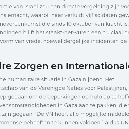
actie van Israël zou een directe vergelding zijn v
ensiemacht, waarbij naar verluidt vijf soldaten g
novereenkomst die sinds 10 oktober van kracht is, 
ingen blijft het staakt-het-vuren een cruciaal o
orm van vrede, hoewel dergelijke incidenten de i
re Zorgen en International
 de humanitaire situatie in Gaza nijpend. Het
tschap van de Verenigde Naties voor Palestijnen
ep gedaan om de beperkingen op hulp op te hef
evensomstandigheden in Gaza aan te pakken, die
 zijn gegaan. “De VN heeft alle mogelijke middele
immense behoeften te kunnen voldoen,” aldus U