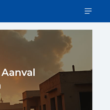
e Aanval
n