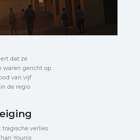
ert dat ze
n waren gericht op
od van vijf
in de regio
eiging
tragische verlies
 Khan Younis