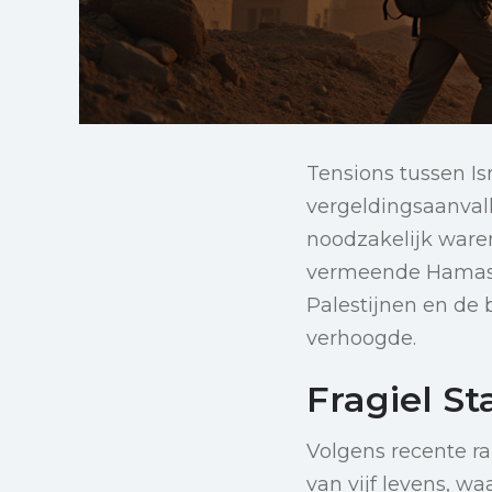
Tensions tussen Is
vergeldingsaanvall
noodzakelijk waren
vermeende Hamas-mi
Palestijnen en de 
verhoogde.
Fragiel S
Volgens recente ra
van vijf levens, w