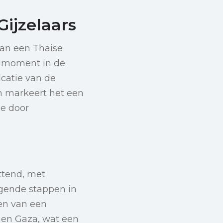
ijzelaars
van een Thaise
d moment in de
catie van de
 en markeert het een
ie door
ttend, met
gende stappen in
en van een
nen Gaza, wat een