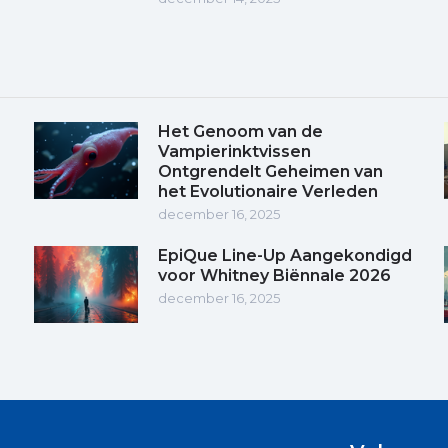
Het Genoom van de
Vampierinktvissen
Ontgrendelt Geheimen van
het Evolutionaire Verleden
december 16, 2025
EpiQue Line-Up Aangekondigd
voor Whitney Biënnale 2026
december 16, 2025