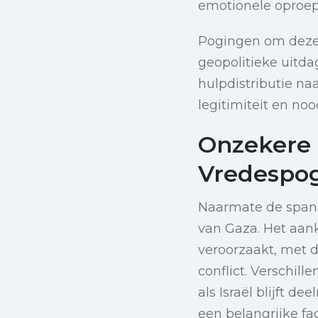
emotionele oproep
Pogingen om deze
geopolitieke uitd
hulpdistributie na
legitimiteit en noo
Onzekere 
Vredespo
Naarmate de spann
van Gaza. Het aan
veroorzaakt, met 
conflict. Verschil
als Israël blijft d
een belangrijke fa