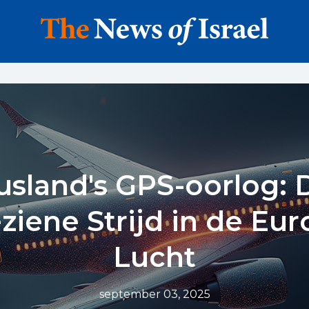
usland's GPS-oorlog: 
iene Strijd in de Eu
Lucht
september 03, 2025