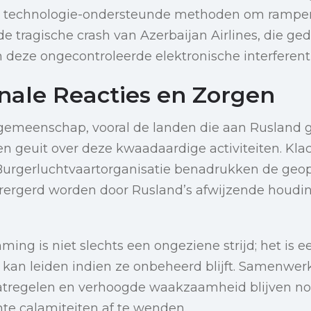
en technologie-ondersteunde methoden om rampen
 tragische crash van Azerbaijan Airlines, die ged
deze ongecontroleerde elektronische interferenti
onale Reacties en Zorgen
 gemeenschap, vooral de landen die aan Rusland g
en geuit over deze kwaadaardige activiteiten. Kla
 Burgerluchtvaartorganisatie benadrukken de geop
rergerd worden door Rusland’s afwijzende houdi
ng is niet slechts een ongeziene strijd; het is een
 kan leiden indien ze onbeheerd blijft. Samenwe
atregelen en verhoogde waakzaamheid blijven no
te calamiteiten af te wenden.