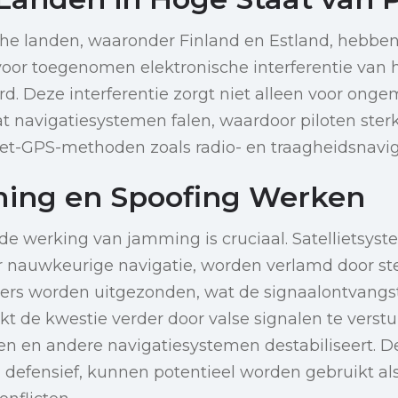
che landen, waaronder Finland en Estland, hebbe
or toegenomen elektronische interferentie van h
. Deze interferentie zorgt niet alleen voor onge
t navigatiesystemen falen, waardoor piloten sterk
iet-GPS-methoden zoals radio- en traagheidsnavi
ing en Spoofing Werken
de werking van jamming is cruciaal. Satellietsyst
or nauwkeurige navigatie, worden verlamd door st
ers worden uitgezonden, wat de signaalontvangst 
kt de kwestie verder door valse signalen te verstu
en en andere navigatiesystemen destabiliseert. De
defensief, kunnen potentieel worden gebruikt als