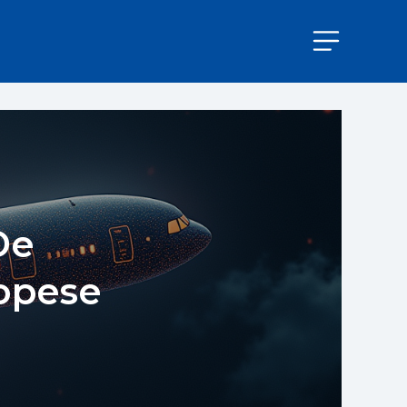
De
ropese