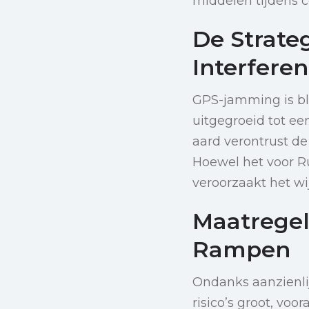
middelen tijdens c
De Strate
Interferen
GPS-jamming is bli
uitgegroeid tot ee
aard verontrust de
Hoewel het voor R
veroorzaakt het wi
Maatregel
Rampen
Ondanks aanzienli
risico’s groot, vo