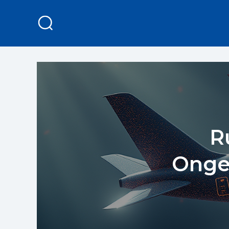
R
Ongez