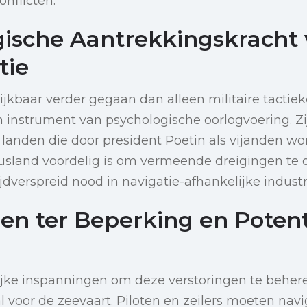
onflicten.
gische Aantrekkingskracht
tie
jkbaar verder gegaan dan alleen militaire tactiek
n instrument van psychologische oorlogvoering. Z
 landen die door president Poetin als vijanden wo
usland voordelig is om vermeende dreigingen te
jdverspreid nood in navigatie-afhankelijke industr
en ter Beperking en Potent
jke inspanningen om deze verstoringen te beheren
oral voor de zeevaart. Piloten en zeilers moeten na