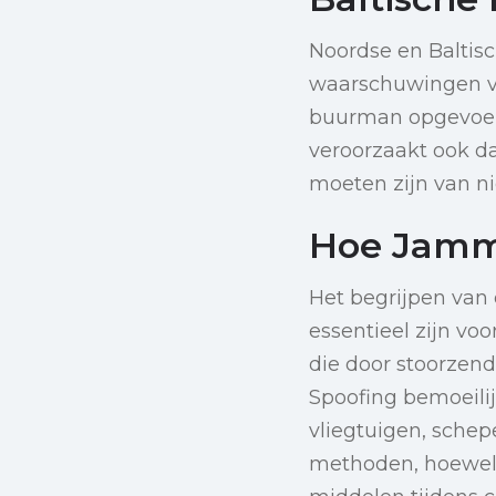
Noordse en Baltis
waarschuwingen vo
buurman opgevoerd
veroorzaakt ook da
moeten zijn van n
Hoe Jamm
Het begrijpen van 
essentieel zijn vo
die door stoorzend
Spoofing bemoeilij
vliegtuigen, schep
methoden, hoewel 