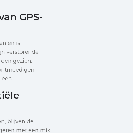
 van GPS-
en en is
ijn verstorende
rden gezien.
 ontmoedigen,
ieën.
iële
, blijven de
vigeren met een mix