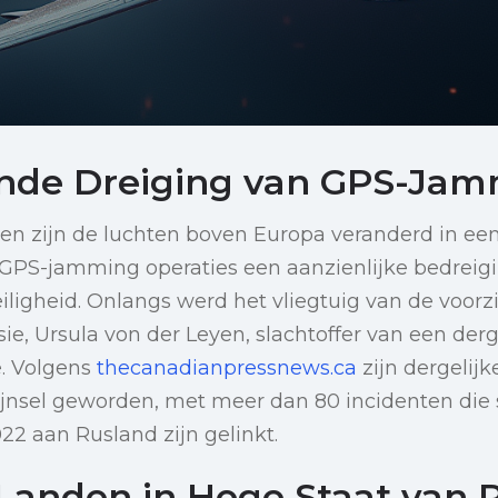
nde Dreiging van GPS-Ja
ren zijn de luchten boven Europa veranderd in een s
 GPS-jamming operaties een aanzienlijke bedreig
iligheid. Onlangs werd het vliegtuig van de voorzi
, Ursula von der Leyen, slachtoffer van een derge
e. Volgens
thecanadianpressnews.ca
zijn dergelijk
jnsel geworden, met meer dan 80 incidenten die 
22 aan Rusland zijn gelinkt.
 Landen in Hoge Staat van 