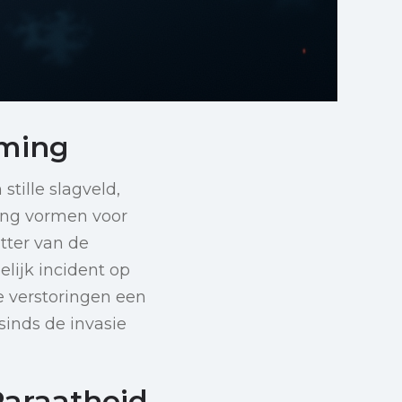
mming
tille slagveld,
ing vormen voor
tter van de
lijk incident op
e verstoringen een
sinds de invasie
Paraatheid