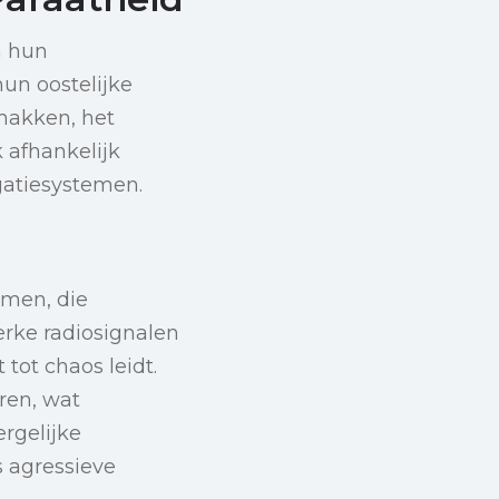
n hun
un oostelijke
makken, het
 afhankelijk
gatiesystemen.
emen, die
erke radiosignalen
tot chaos leidt.
ren, wat
rgelijke
 agressieve