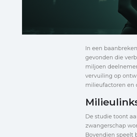
In een baanbrekend
gevonden die verb
miljoen deelnemer
vervuiling op ont
milieufactoren en
Milieulin
De studie toont aa
zwangerschap word
Bovendien speelt b