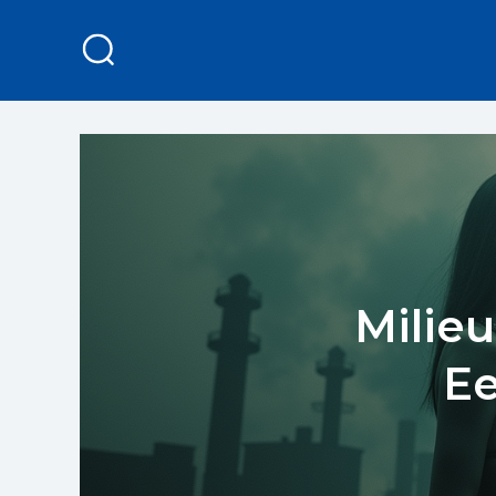
Milie
E