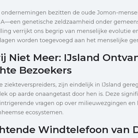
e ondernemingen bezitten de oude Jomon-mensen
A—een genetische zeldzaamheid onder gemeen
ling verrijkt ons begrip van menselijke evolutie e
 lagen worden toegevoegd aan het menselijke gene
j Niet Meer: IJsland Ontva
hte Bezoekers
 ziekteverspreiders, zijn eindelijk in IJsland gere
ek op aarde onaangetast door hen is. Deze signif
 intrigerende vragen op over milieuwezgingen en 
inheemse ecosystemen.
htende Windtelefoon van 