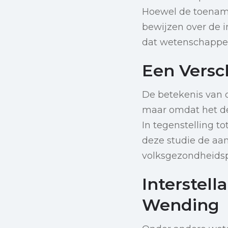
Hoewel de toename 
bewijzen over de 
dat wetenschappers
Een Versc
De betekenis van d
maar omdat het de
In tegenstelling to
deze studie de aa
volksgezondheidspo
Interstel
Wending