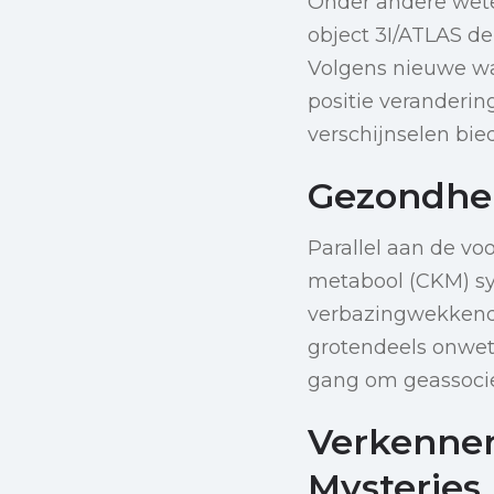
Onder andere weten
object 3I/ATLAS d
Volgens nieuwe wa
positie veranderi
verschijnselen bie
Gezondhe
Parallel aan de vo
metabool (CKM) s
verbazingwekkende
grotendeels onwete
gang om geassociee
Verkennen
Mysteries