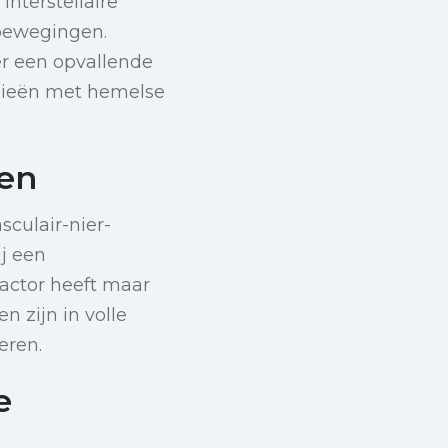
nterstellaire
tbewegingen.
r een opvallende
ogieën met hemelse
en
sculair-nier-
j een
actor heeft maar
 zijn in volle
eren.
e