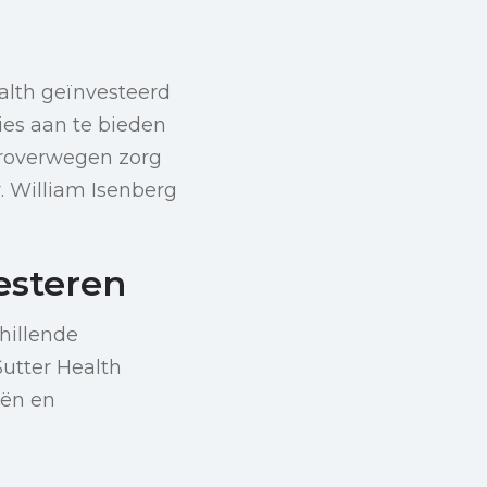
alth geïnvesteerd
ties aan te bieden
eroverwegen zorg
. William Isenberg
esteren
hillende
utter Health
eën en