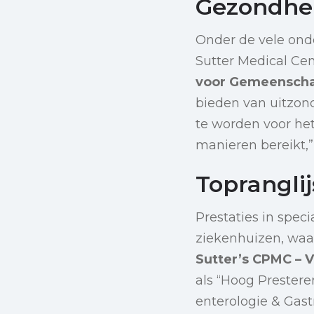
Gezondhe
Onder de vele ond
Sutter Medical Ce
voor Gemeensch
bieden van uitzon
te worden voor he
manieren bereikt,”
Topranglij
Prestaties in spec
ziekenhuizen, wa
Sutter’s CPMC – 
als “Hoog Prestere
enterologie & Gastr