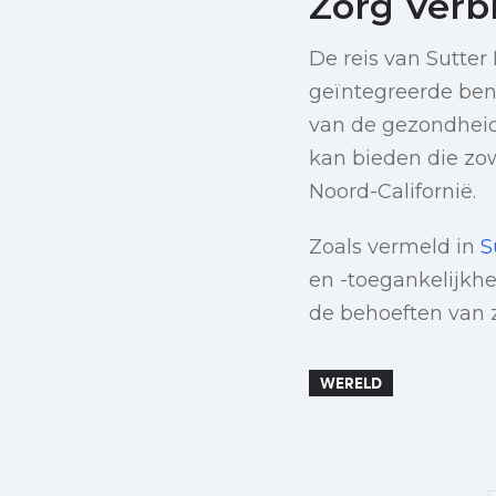
Zorg Verb
De reis van Sutter
geïntegreerde ben
van de gezondheid
kan bieden die zo
Noord-Californië.
Zoals vermeld in
S
en -toegankelijkh
de behoeften van z
WERELD