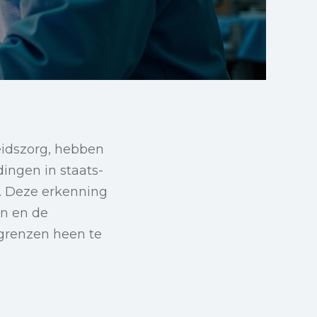
eidszorg, hebben
ingen in staats-
t. Deze erkenning
en en de
grenzen heen te