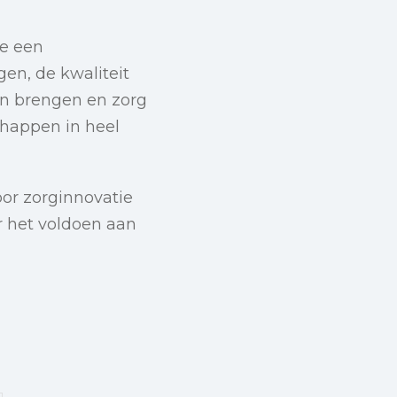
oe een
en, de kwaliteit
n brengen en zorg
chappen in heel
voor zorginnovatie
r het voldoen aan