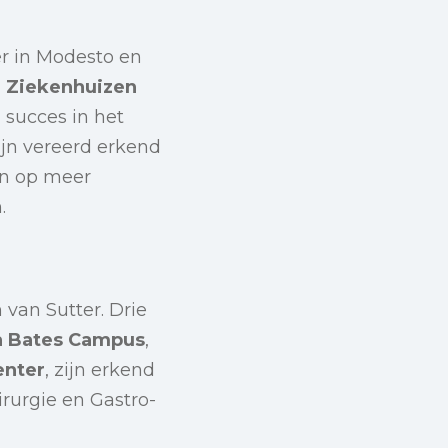
r in Modesto en
e Ziekenhuizen
 succes in het
jn vereerd erkend
en op meer
.
 van Sutter. Drie
ta Bates Campus
,
enter
, zijn erkend
rurgie en Gastro-