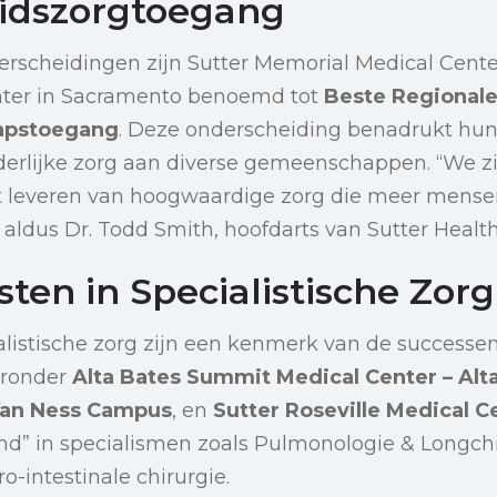
idszorgtoegang
erscheidingen zijn Sutter Memorial Medical Cente
nter in Sacramento benoemd tot
Beste Regional
apstoegang
. Deze onderscheiding benadrukt hun
derlijke zorg aan diverse gemeenschappen. “We zi
t leveren van hoogwaardige zorg die meer mens
 aldus Dr. Todd Smith, hoofdarts van Sutter Health
sten in Specialistische Zorg
ialistische zorg zijn een kenmerk van de successen
aronder
Alta Bates Summit Medical Center – Al
Van Ness Campus
, en
Sutter Roseville Medical C
nd” in specialismen zoals Pulmonologie & Longchi
o-intestinale chirurgie.