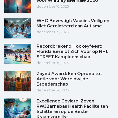
voor Whitney Biënnale 2026
december 16, 2025
WHO Bevestigt: Vaccins Veilig en
Niet Gerelateerd aan Autisme
december 15, 2025
Recordbrekend Hockeyfeest:
Florida Bereidt Zich Voor op NHL
STREET Kampioenschap
december 15, 2025
Zayed Award: Een Oproep tot
Actie voor Wereldwijde
Broederschap
december 14, 2025
Excellence Gevierd: Zeven
RWJBarnabas Health Faciliteiten
Schitteren op de Beste
Kraamzorglijst