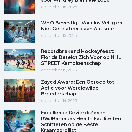
voor Whitney Biënnale 2026
december 16, 2025
WHO Bevestigt: Vaccins Veilig en
Niet Gerelateerd aan Autisme
december 15, 2025
Recordbrekend Hockeyfeest:
Florida Bereidt Zich Voor op NHL
STREET Kampioenschap
december 15, 2025
Zayed Award: Een Oproep tot
Actie voor Wereldwijde
Broederschap
december 14, 2025
Excellence Gevierd: Zeven
RWJBarnabas Health Faciliteiten
Schitteren op de Beste
Kraamzorglijst