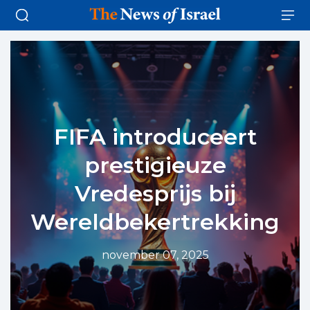
FIFA introduceert
prestigieuze
Vredesprijs bij
Wereldbekertrekking
november 07, 2025