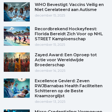
WHO Bevestigt: Vaccins Veilig en
Niet Gerelateerd aan Autisme
december 15, 2025
Recordbrekend Hockeyfeest:
Florida Bereidt Zich Voor op NHL
STREET Kampioenschap
december 15, 2025
Zayed Award: Een Oproep tot
Actie voor Wereldwijde
Broederschap
december 14, 2025
Excellence Gevierd: Zeven
RWJBarnabas Health Faciliteiten
Schitteren op de Beste
Kraamzorglijst
december 13, 2025
Micro-Credentialing: Vormgeven