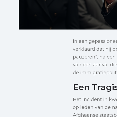
In een gepassionee
verklaard dat hij 
pauzeren”, na een
van een aanval die
de immigratiepolit
Een Tragi
Het incident in kwe
op leden van de n
Afghaanse staatsbu