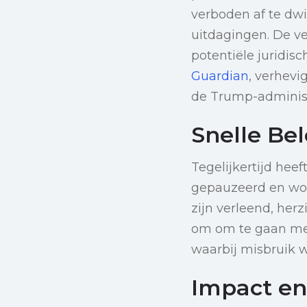
verboden af te dw
uitdagingen. De ve
potentiële juridis
Guardian
, verhev
de Trump-administ
Snelle Be
Tegelijkertijd hee
gepauzeerd en wor
zijn verleend, her
om om te gaan met
waarbij misbruik w
Impact en