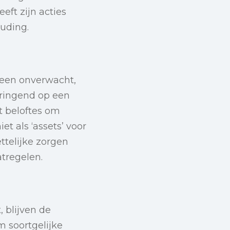
eft zijn acties
uding.
leen onverwacht,
dringend op een
t beloftes om
et als ‘assets’ voor
ttelijke zorgen
atregelen.
 blijven de
m soortgelijke