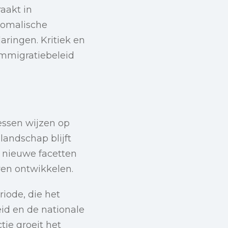
aakt in
Somalische
ringen. Kritiek en
immigratiebeleid
essen wijzen op
landschap blijft
k nieuwe facetten
ven ontwikkelen.
iode, die het
id en de nationale
ie groeit het